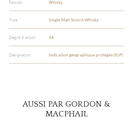
Famille
Whisky
Type
Single Malt Scotch Whisky
À PR
Degré d'alcool
46
SERV
Désignation
Indication géographique protégée (IGP)
CATA
MAR
NOUV
AUSSI PAR GORDON &
CON
MACPHAIL
CARR