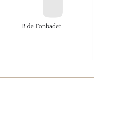
B de Fonbadet
Ballade de 
d