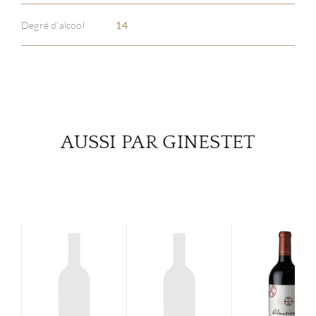
Degré d'alcool
14
SERV
CATA
MAR
AUSSI PAR GINESTET
NOUV
CON
CARR