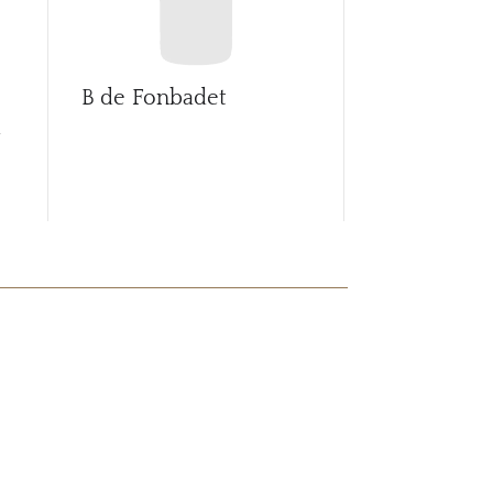
B de Fonbadet
Ballade de 
d