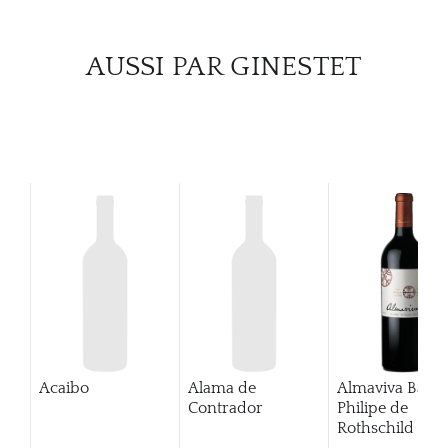
CATA
AUSSI PAR GINESTET
MAR
NOUV
CON
CARR
Acaibo
Alama de
Almaviva Baro
Contrador
Philipe de
Rothschild Pue