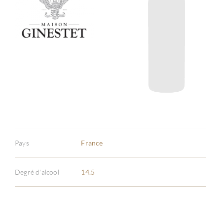
Pays
France
Degré d'alcool
14.5
À PR
SERV