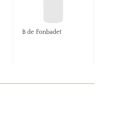
B de Fonbadet
Ballade de 
d