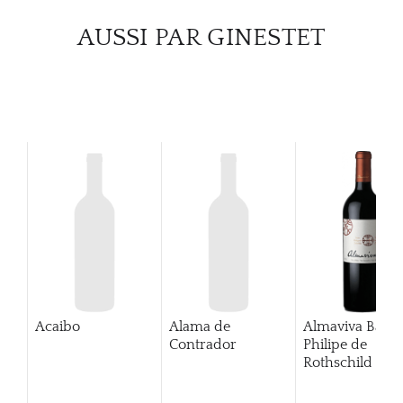
CARR
AUSSI PAR GINESTET
Acaibo
Alama de
Almaviva Baro
Contrador
Philipe de
Rothschild Pue
Alto