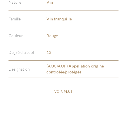
Nature
Vin
Famille
Vin tranquille
Couleur
Rouge
À PR
Degré d'alcool
13
SERV
(AOC/AOP) Appellation origine
CATA
Désignation
controlée/protégée
MAR
VOIR PLUS
NOUV
CON