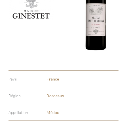
Pays
France
Région
Bordeaux
Appellation
Médoc