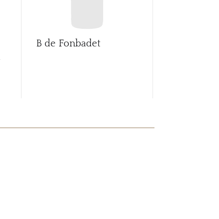
B de Fonbadet
Ballade de 
d