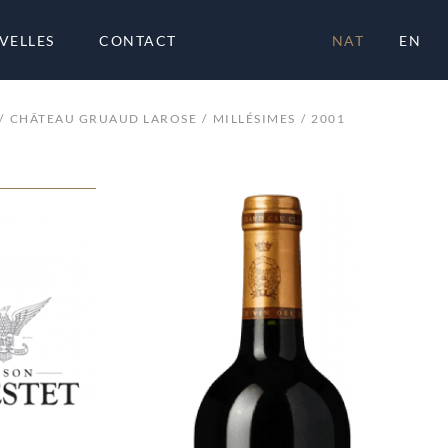
VELLES
CONTACT
NAT
EN
CHÂTEAU GRUAUD LAROSE
MILLÉSIMES
2001