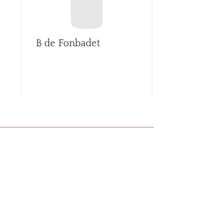
B de Fonbadet
Ballade de 
d