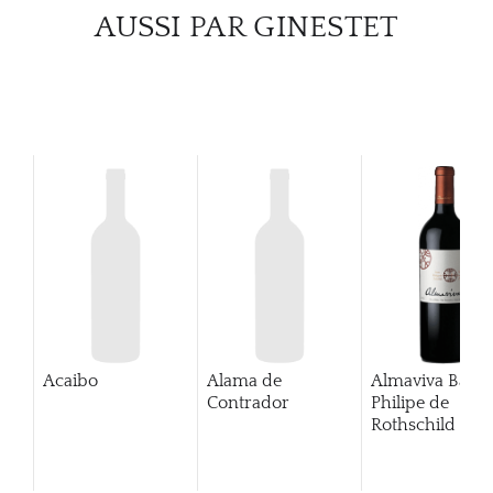
CATA
AUSSI PAR GINESTET
MAR
NOUV
CON
CARR
Acaibo
Alama de
Almaviva Baro
Contrador
Philipe de
Rothschild Pue
Alto