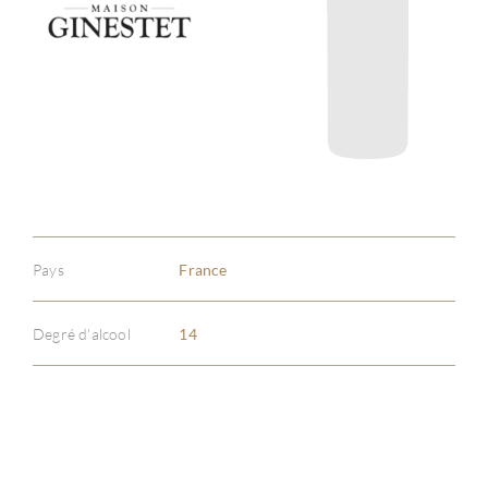
Pays
France
Degré d'alcool
14
À PR
SERV