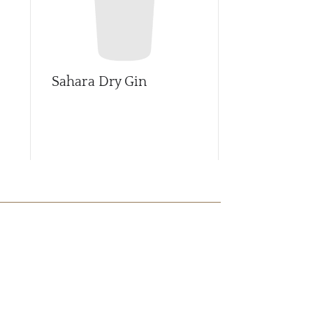
Sahara Dry Gin
White Owl