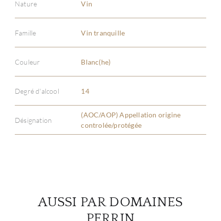
Nature
Vin
Famille
Vin tranquille
À PR
Couleur
Blanc(he)
SERV
Degré d'alcool
14
CATA
(AOC/AOP) Appellation origine
Désignation
controlée/protégée
MAR
NOUV
CON
AUSSI PAR DOMAINES
CARR
PERRIN