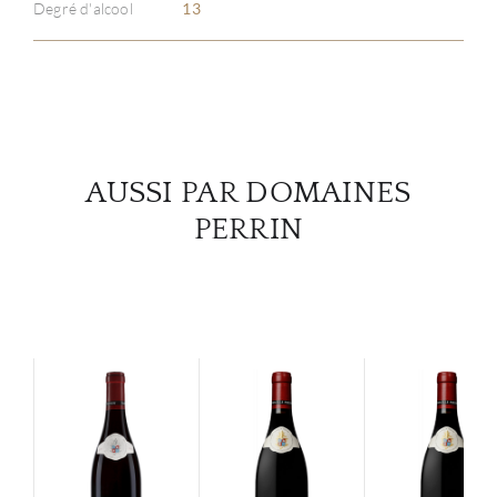
Degré d'alcool
13
SERV
CATA
MAR
AUSSI PAR DOMAINES
PERRIN
NOUV
CON
CARR