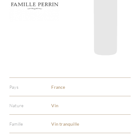
Pays
France
Nature
Vin
Famille
Vin tranquille
À PR