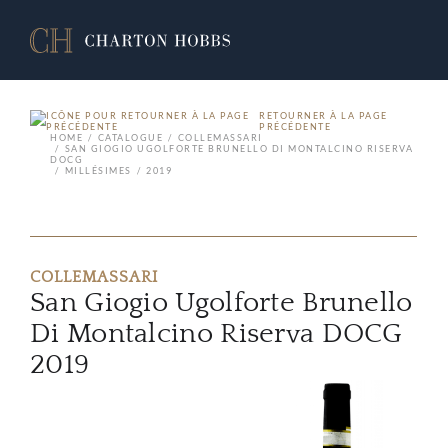
RETOURNER À LA PAGE
PRÉCÉDENTE
HOME
CATALOGUE
COLLEMASSARI
SAN GIOGIO UGOLFORTE BRUNELLO DI MONTALCINO RISERVA
DOCG
MILLÉSIMES
2019
COLLEMASSARI
San Giogio Ugolforte Brunello
Di Montalcino Riserva DOCG
2019