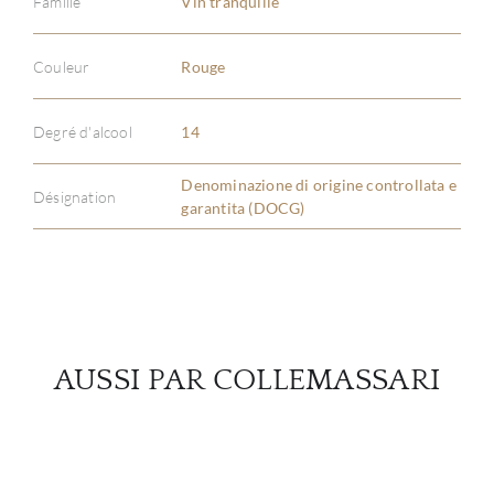
Famille
Vin tranquille
Couleur
Rouge
À PR
SERV
Degré d'alcool
14
Denominazione di origine controllata e
CATA
Désignation
garantita (DOCG)
MAR
NOUV
CON
AUSSI PAR COLLEMASSARI
CARR