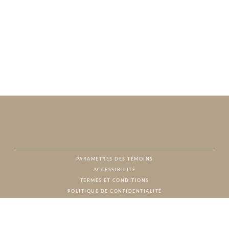
PARAMÈTRES DES TÉMOINS
ACCESSIBILITÉ
NAT
TERMES ET CONDITIONS
POLITIQUE DE CONFIDENTIALITÉ
© CHARTON HOBBS, TOUS DROITS RÉSERVÉS