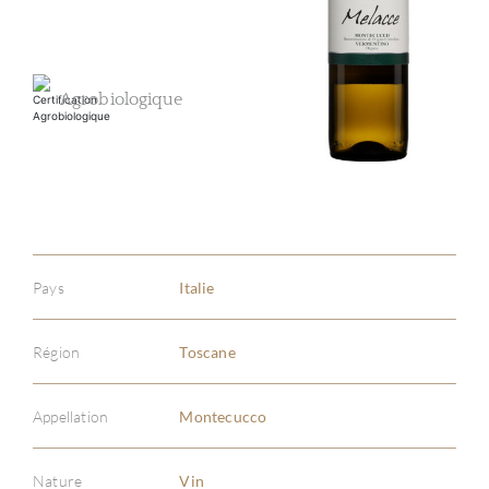
Agrobiologique
Pays
Italie
Région
Toscane
Appellation
Montecucco
Nature
Vin