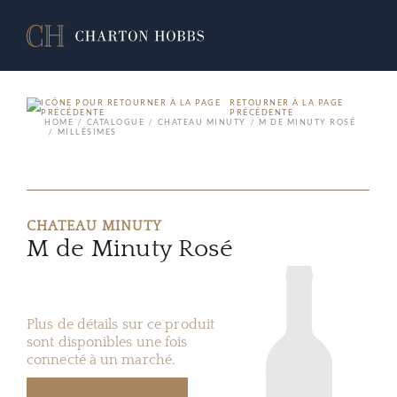
RETOURNER À LA PAGE
PRÉCÉDENTE
HOME
CATALOGUE
CHATEAU MINUTY
M DE MINUTY ROSÉ
MILLÉSIMES
CHATEAU MINUTY
M de Minuty Rosé
Plus de détails sur ce produit
sont disponibles une fois
connecté à un marché.