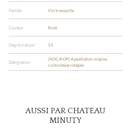
Famille
Vin tranquille
Couleur
Rosé
À PR
SERV
Degré d'alcool
13
(AOC/AOP) Appellation origine
CATA
Désignation
controlée/protégée
MAR
NOUV
CON
AUSSI PAR CHATEAU
MINUTY
CARR