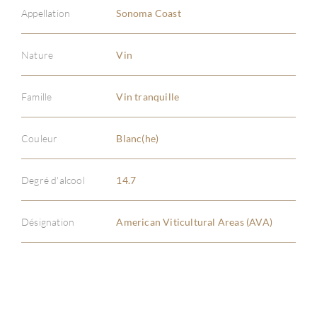
Appellation
Sonoma Coast
Nature
Vin
À PR
Famille
Vin tranquille
SERV
Couleur
Blanc(he)
CATA
Degré d'alcool
14.7
MAR
Désignation
American Viticultural Areas (AVA)
NOUV
CON
CARR