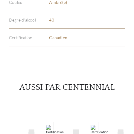
Couleur
Ambré(e)
À PR
Degré d'alcool
40
SERV
Certification
Canadien
CATA
MAR
NOUV
AUSSI PAR CENTENNIAL
CON
CARR