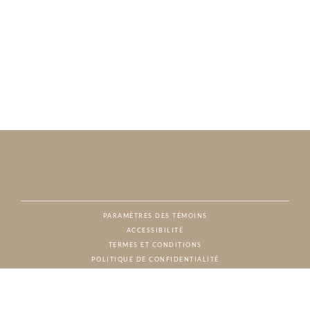
PARAMÈTRES DES TÉMOINS
ACCESSIBILITÉ
NAT
TERMES ET CONDITIONS
POLITIQUE DE CONFIDENTIALITÉ
© CHARTON HOBBS, TOUS DROITS RÉSERVÉS