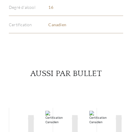
À PR
Degré d'alcool
16
SERV
Certification
Canadien
CATA
MAR
NOUV
AUSSI PAR BULLET
CON
CARR