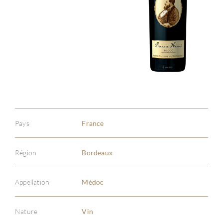
Pays
France
Région
Bordeaux
Appellation
Médoc
Nature
Vin