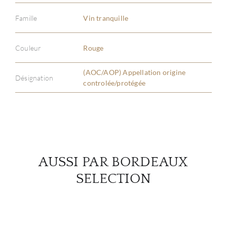
Famille
Vin tranquille
À PR
Couleur
Rouge
SERV
(AOC/AOP) Appellation origine
Désignation
controlée/protégée
CATA
MAR
NOUV
AUSSI PAR BORDEAUX
CON
SELECTION
CARR