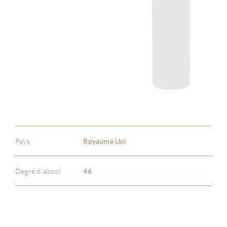
Pays
Royaume Uni
Degré d'alcool
46
À PR
SERV