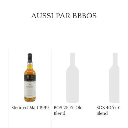
CATA
AUSSI PAR BBBOS
MAR
NOUV
CON
CARR
Blended Malt
1999
BOS 25 Yr Old
BOS 40 Yr Old
Blend
Blend