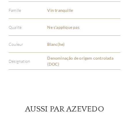
Famille
Vin tranquille
À PR
Qualité
Ne s'applique pas
SERV
Couleur
Blanc(he)
CATA
Denominação de origem controlada
Désignation
(DOC)
MAR
NOUV
CON
AUSSI PAR AZEVEDO
CARR