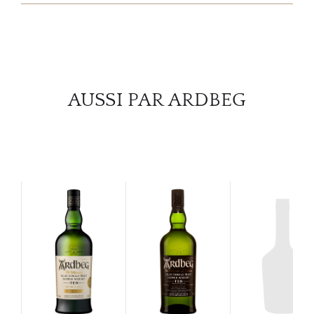
SERV
CATA
MAR
AUSSI PAR ARDBEG
NOUV
CON
CARR