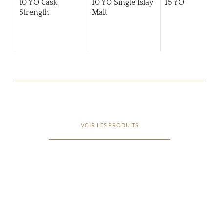
10 YO Cask
10 YO Single Islay
15 YO
Strength
Malt
VOIR LES PRODUITS