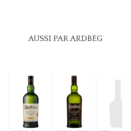
SERV
CATA
MAR
AUSSI PAR ARDBEG
NOUV
CON
CARR