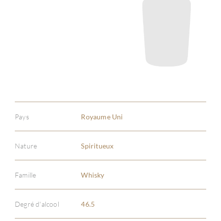
Pays
Royaume Uni
Nature
Spiritueux
Famille
Whisky
À PR
Degré d'alcool
46.5