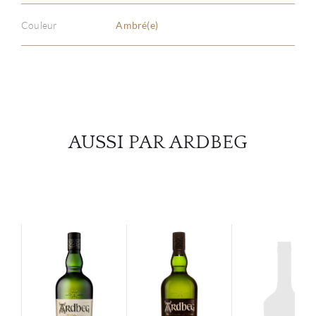
Couleur
Ambré(e)
SERV
CATA
MAR
AUSSI PAR ARDBEG
NOUV
CON
CARR