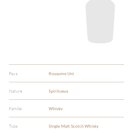
Pays
Royaume Uni
Nature
Spiritueux
Famille
Whisky
Type
Single Malt Scotch Whisky
À PR