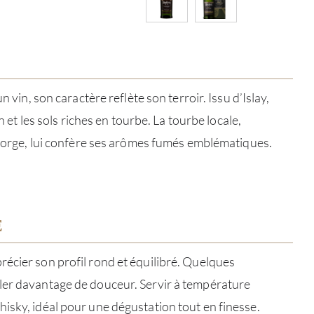
un vin, son caractère reflète son terroir. Issu d’Islay,
in et les sols riches en tourbe. La tourbe locale,
 l’orge, lui confère ses arômes fumés emblématiques.
E
À PR
écier son profil rond et équilibré. Quelques
SERV
ler davantage de douceur. Servir à température
isky, idéal pour une dégustation tout en finesse.
CATA