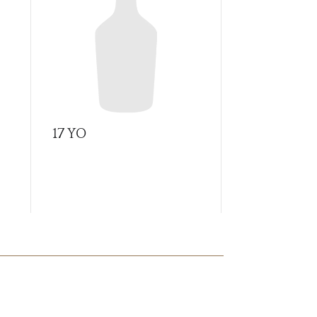
17 YO
1815