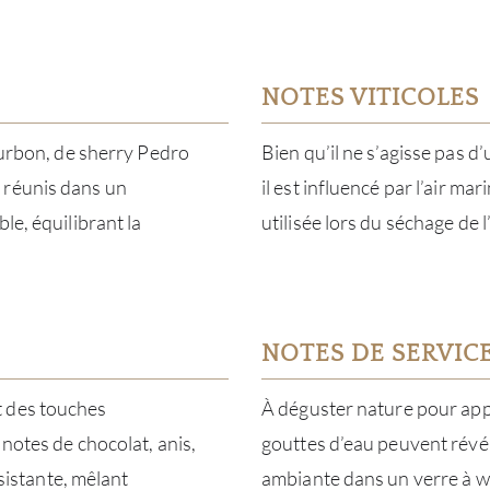
NOTES VITICOLES
bourbon, de sherry Pedro
Bien qu’il ne s’agisse pas d’
 réunis dans un
il est influencé par l’air mar
le, équilibrant la
utilisée lors du séchage de
NOTES DE SERVIC
t des touches
À déguster nature pour appr
notes de chocolat, anis,
gouttes d’eau peuvent révé
rsistante, mêlant
ambiante dans un verre à wh