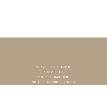
PARAMÈTRES DES TÉMOINS
ACCESSIBILITÉ
NAT
TERMES ET CONDITIONS
POLITIQUE DE CONFIDENTIALITÉ
© CHARTON HOBBS, TOUS DROITS RÉSERVÉS