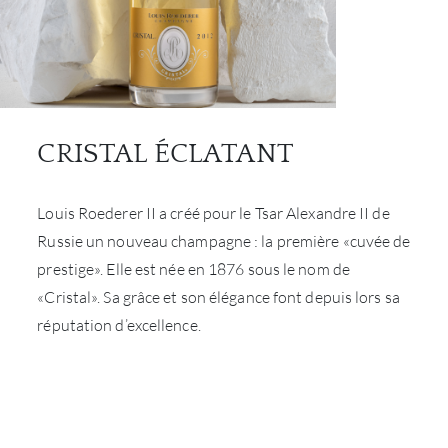
CATA
MAR
NOUV
CRISTAL ÉCLATANT
CON
Louis Roederer II a créé pour le Tsar Alexandre II de
Russie un nouveau champagne : la première «cuvée de
CARR
prestige». Elle est née en 1876 sous le nom de
«Cristal». Sa grâce et son élégance font depuis lors sa
réputation d’excellence.