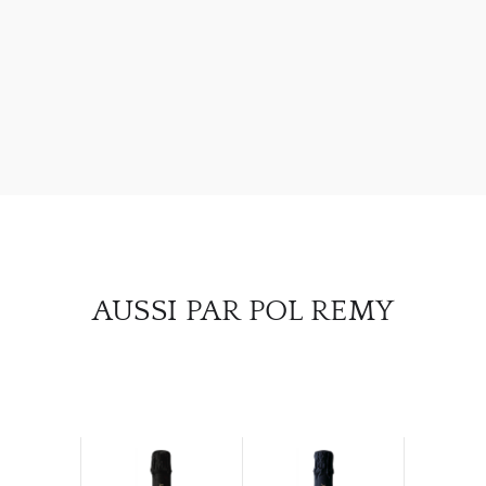
À PR
SERV
CATA
MAR
NOUV
CON
AUSSI PAR POL REMY
CARR