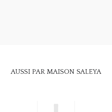
À PR
SERV
CATA
MAR
NOUV
CON
AUSSI PAR MAISON SALEYA
CARR