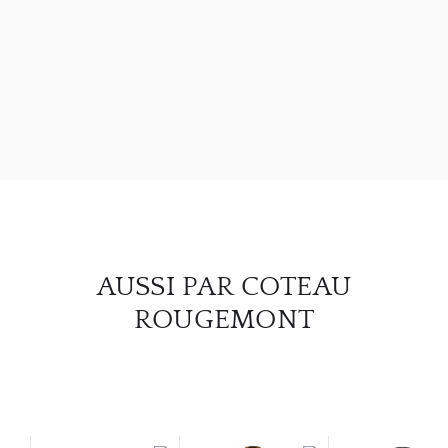
À PR
SERV
CATA
MAR
NOUV
AUSSI PAR COTEAU
ROUGEMONT
CON
CARR