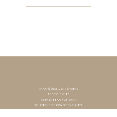
PARAMÈTRES DES TÉMOINS
ACCESSIBILITÉ
NAT
TERMES ET CONDITIONS
POLITIQUE DE CONFIDENTIALITÉ
© CHARTON HOBBS, TOUS DROITS RÉSERVÉS