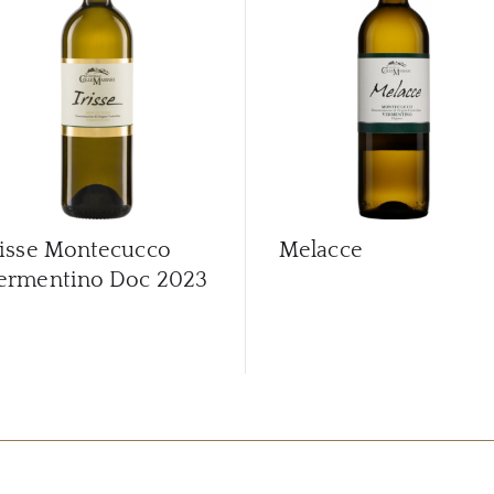
risse Montecucco
Melacce
ermentino Doc
2023