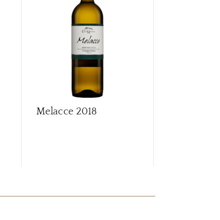
CARR
Melacce
2018
Melacce M
Vermentin