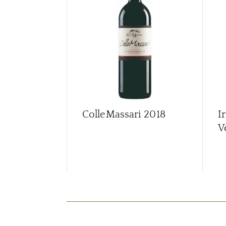
ColleMassari
2018
I
V