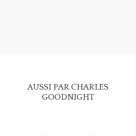
À PR
SERV
CATA
MAR
NOUV
AUSSI PAR CHARLES
CON
GOODNIGHT
CARR