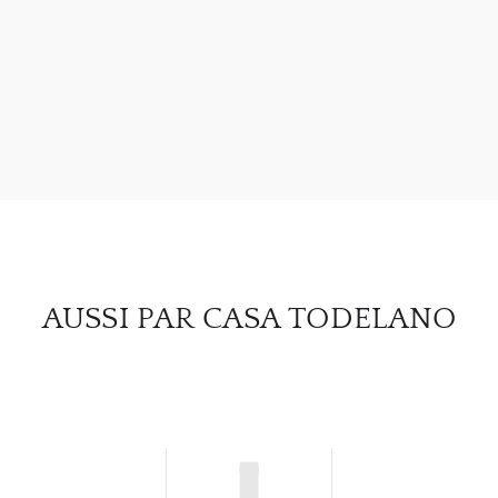
À PR
SERV
CATA
MAR
NOUV
CON
AUSSI PAR CASA TODELANO
CARR