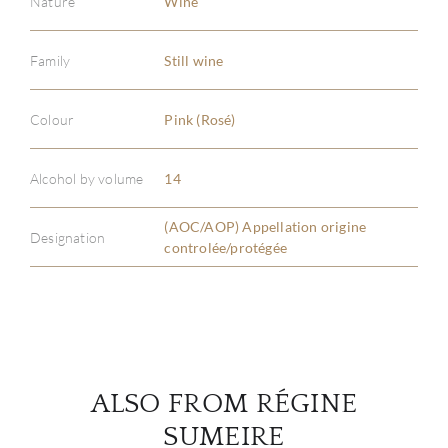
Nature
Wine
Family
Still wine
ABOU
Colour
Pink (Rosé)
SERV
Alcohol by volume
14
CATA
(AOC/AOP) Appellation origine
Designation
BRA
controlée/protégée
NE
CON
CAR
ALSO FROM RÉGINE
SUMEIRE