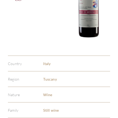
Country
Italy
Region
Tuscany
Nature
Wine
Family
Still wine