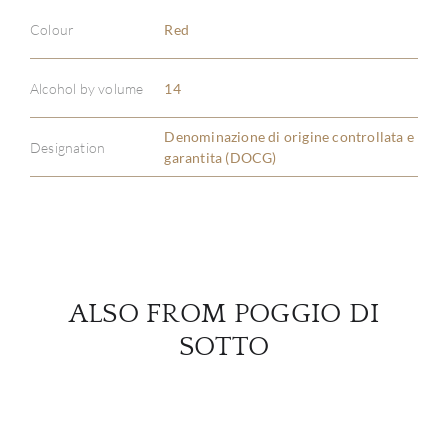
Colour
Red
ABOU
Alcohol by volume
14
SERV
Denominazione di origine controllata e
Designation
garantita (DOCG)
CATA
BRA
NE
ALSO FROM POGGIO DI
CON
SOTTO
CAR