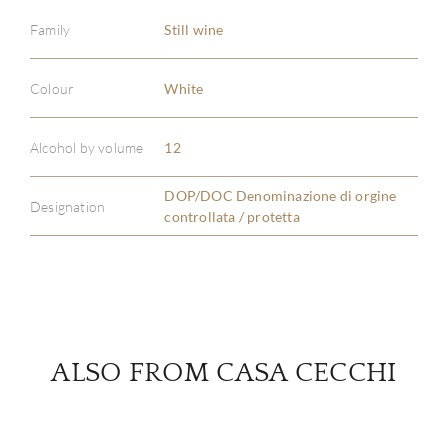
Family
Still wine
ABOU
Colour
White
SERV
Alcohol by volume
12
CATA
DOP/DOC Denominazione di orgine
Designation
controllata / protetta
BRA
NE
CON
ALSO FROM CASA CECCHI
CAR