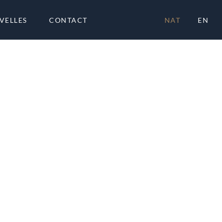
VELLES
CONTACT
NAT
EN
À PR